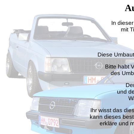
A
In diese
mit 
Diese Umbaut
Bitte habt 
des Umba
Der
und de
Wa
Ihr wisst das die
kann dieses best
erkläre und m