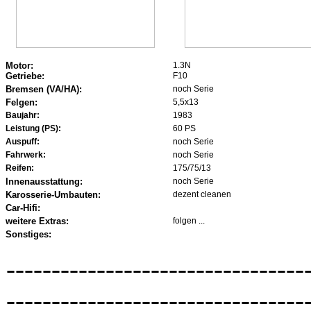
Motor:
1.3N
Getriebe:
F10
Bremsen (VA/HA):
noch Serie
Felgen:
5,5x13
Baujahr:
1983
Leistung (PS):
60 PS
Auspuff:
noch Serie
Fahrwerk:
noch Serie
Reifen:
175/75/13
Innenausstattung:
noch Serie
Karosserie-Umbauten:
dezent cleanen
Car-Hifi:
weitere Extras:
folgen ...
Sonstiges:
---------------------------------
---------------------------------