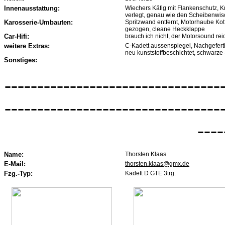
Innenausstattung:
Wiechers Käfig mit Flankenschutz, K
verlegt, genau wie den Scheibenwis
Karosserie-Umbauten:
Spritzwand entfernt, Motorhaube Kotf
gezogen, cleane Heckklappe
Car-Hifi:
brauch ich nicht, der Motorsound reich
weitere Extras:
C-Kadett aussenspiegel, Nachgeferti
neu kunststoffbeschichtet, schwarze S
Sonstiges:
---------------------------------
---------------------------------
----
Name:
Thorsten Klaas
E-Mail:
thorsten.klaas@gmx.de
Fzg.-Typ:
Kadett D GTE 3trg.