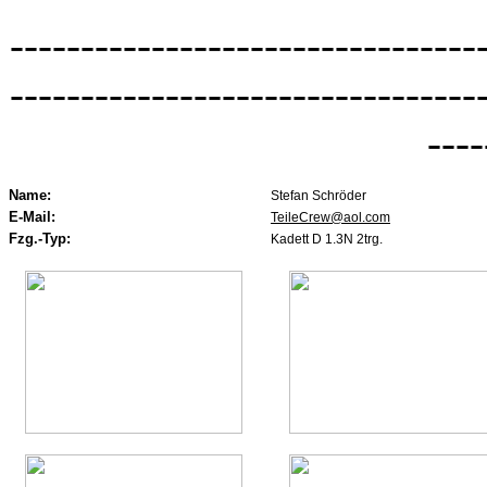
---------------------------------
---------------------------------
----
Name:
Stefan Schröder
E-Mail:
TeileCrew@aol.com
Fzg.-Typ:
Kadett D 1.3N 2trg.