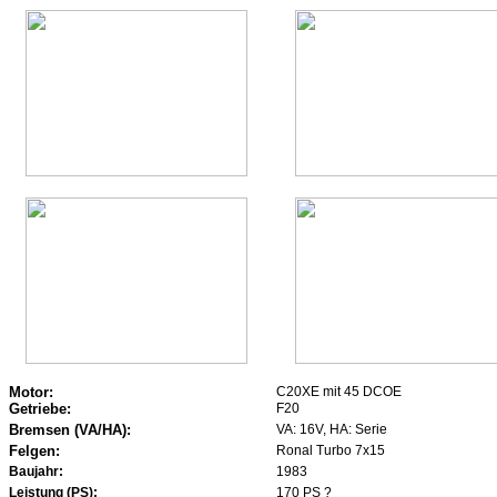
Motor:
C20XE mit 45 DCOE
Getriebe:
F20
Bremsen (VA/HA):
VA: 16V, HA: Serie
Felgen:
Ronal Turbo 7x15
Baujahr:
1983
Leistung (PS):
170 PS ?