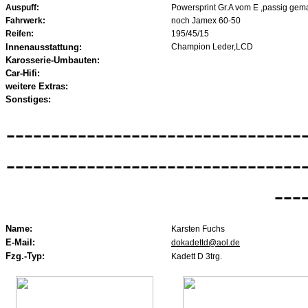
Auspuff:
Powersprint Gr.A vom E ,passig gem
Fahrwerk:
noch Jamex 60-50
Reifen:
195/45/15
Innenausstattung:
Champion Leder,LCD
Karosserie-Umbauten:
Car-Hifi:
weitere Extras:
Sonstiges:
---------------------------------
---------------------------------
---
Name:
Karsten Fuchs
E-Mail:
dokadettd@aol.de
Fzg.-Typ:
Kadett D 3trg.