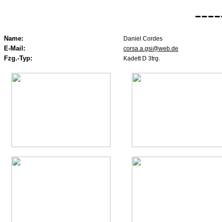
----
Name:
Daniel Cordes
E-Mail:
corsa.a.gsi@web.de
Fzg.-Typ:
Kadett D 3trg.