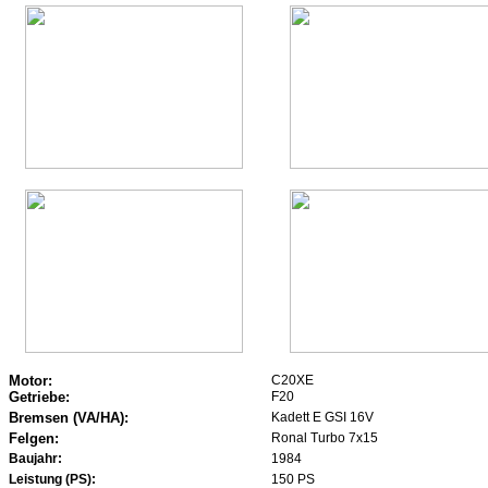
Motor:
C20XE
Getriebe:
F20
Bremsen (VA/HA):
Kadett E GSI 16V
Felgen:
Ronal Turbo 7x15
Baujahr:
1984
Leistung (PS):
150 PS