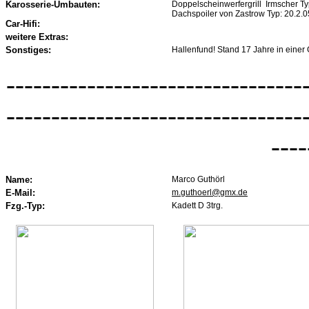
Karosserie-Umbauten:
Doppelscheinwerfergrill Irmscher T
Dachspoiler von Zastrow Typ: 20.2.
Car-Hifi:
weitere Extras:
Sonstiges:
Hallenfund! Stand 17 Jahre in einer
---------------------------------
---------------------------------
----
Name:
Marco Guthörl
E-Mail:
m.guthoerl@gmx.de
Fzg.-Typ:
Kadett D 3trg.