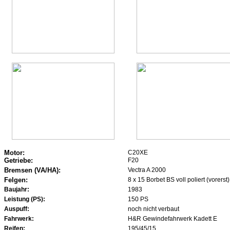
Motor:
C20XE
Getriebe:
F20
Bremsen (VA/HA):
Vectra A 2000
Felgen:
8 x 15 Borbet BS voll poliert (vorerst)
Baujahr:
1983
Leistung (PS):
150 PS
Auspuff:
noch nicht verbaut
Fahrwerk:
H&R Gewindefahrwerk Kadett E
Reifen:
195/45/15