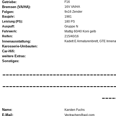
Getriebe:
F16
Bremsen (VA/HA):
16V VA/HA
Felgen:
9x16 Zender
Baujahr:
1981
Leistung (PS):
180 PS
Auspuff:
Gruppe N
Fahrwerk:
Mattig 60/40 Koni gelb
Reifen:
215/40/16
Innenausstattung:
Kadett E Armaturenbrett, GTE Innen
Karosserie-Umbauten:
Car-Hifi:
weitere Extras:
Sonstiges:
---------------------------------
---------------------------------
----
Name:
Karsten Fuchs
E-Mail:
Vectrachen@aol.com